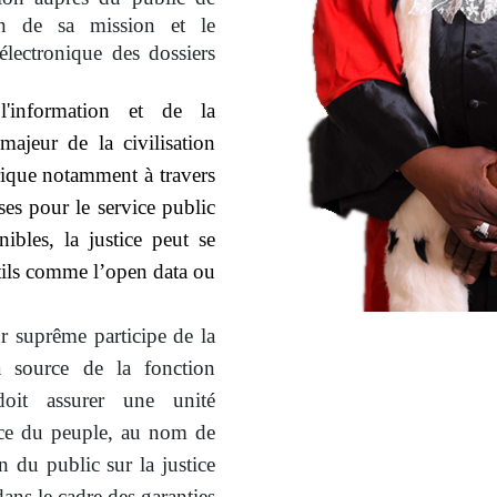
ion de sa mission et le
électronique des dossiers
'information et de la
ajeur de la civilisation
ique notamment à travers
ses pour le service public
nibles, la justice peut se
tils comme l’open data ou
r suprême participe de la
sa source de la fonction
doit assurer une unité
vice du peuple, au nom de
on du public sur la justice
 dans le cadre des garanties