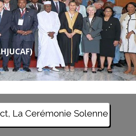
AHJUCAF)
erémonie Solennelle De Rentrée D