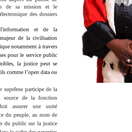
ion de sa mission et le
électronique des dossiers
'information et de la
ajeur de la civilisation
ique notamment à travers
ses pour le service public
nibles, la justice peut se
tils comme l’open data ou
r suprême participe de la
sa source de la fonction
doit assurer une unité
vice du peuple, au nom de
on du public sur la justice
 dans le cadre des garanties