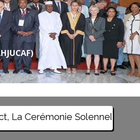
AHJUCAF)
émonie Solennelle De Rentrée De