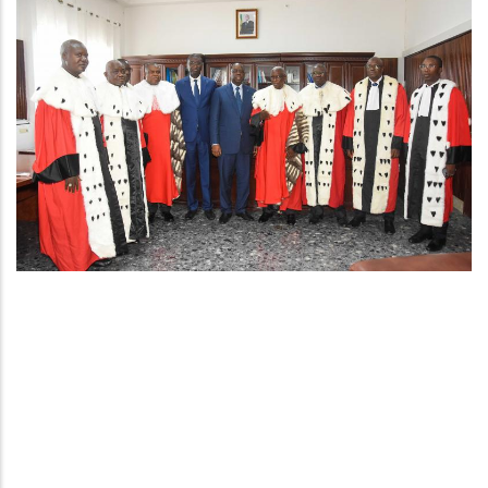
RENTREE SOLENNELLE DES COURS ET
TRIBUNAUX 2023
GALERIE ART
Application mobile
AUTRES ÉVÉNEMENTS
Business card red
COLLOQUES
Box – Ext. Content
Business card